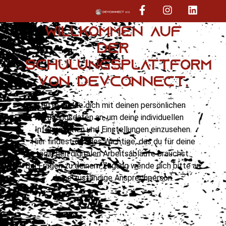
Willkommen auf
der
Schulungsplattform
von DEVCONNECT.
Bitte melde dich mit deinen persönlichen
Zugangsdaten an, um deine individuellen
Informationen und Einstellungen einzusehen.
Hier findest du alles Wichtige, das du für deine
täglichen digitalen Arbeitsabläufe brauchst.
Bei Fragen zu deinem Zugang wende dich bitte an
deine zuständige Ansprechperson.