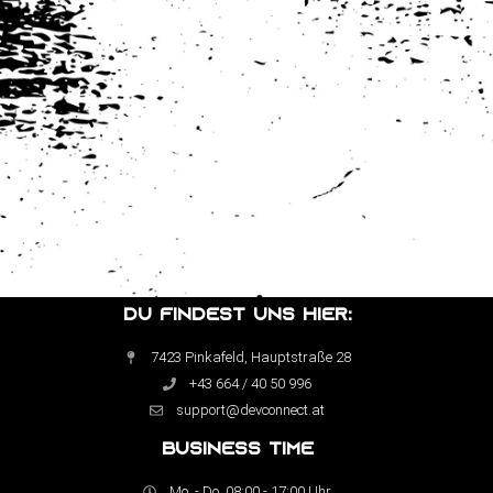
DU FINDEST UNS HIER:
7423 Pinkafeld, Hauptstraße 28
+43 664 / 40 50 996
support@devconnect.at
BUSINESS TIME
Mo. - Do. 08:00 - 17:00 Uhr